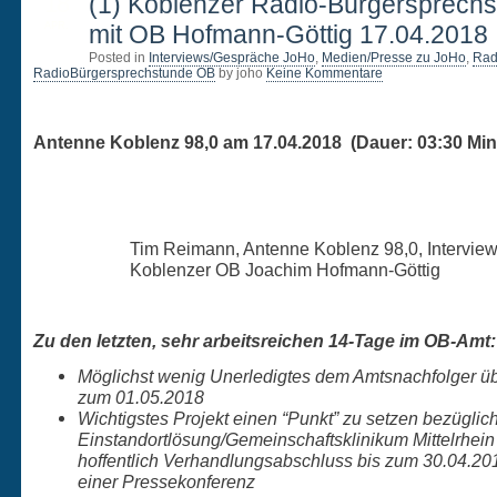
18
(1) Koblenzer Radio-Bürgersprech
APR.
mit OB Hofmann-Göttig 17.04.2018
Posted in
Interviews/Gespräche JoHo
,
Medien/Presse zu JoHo
,
Rad
RadioBürgersprechstunde OB
by joho
Keine Kommentare
Antenne Koblenz 98,0 am 17.04.2018 (Dauer: 03:30 Min
Tim Reimann, Antenne Koblenz 98,0, Interview
Koblenzer OB Joachim Hofmann-Göttig
Zu den letzten, sehr arbeitsreichen 14-Tage im OB-Amt:
Möglichst wenig Unerledigtes dem Amtsnachfolger 
zum 01.05.2018
Wichtigstes Projekt einen “Punkt” zu setzen bezüglic
Einstandortlösung/Gemeinschaftsklinikum Mittelrhein
hoffentlich Verhandlungsabschluss bis zum 30.04.20
einer Pressekonferenz