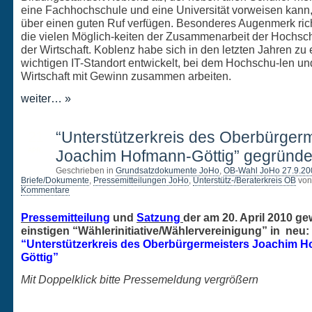
eine Fachhochschule und eine Universität vorweisen kann,
über einen guten Ruf verfügen. Besonderes Augenmerk rich
die vielen Möglich-keiten der Zusammenarbeit der Hochsc
der Wirtschaft. Koblenz habe sich in den letzten Jahren zu
wichtigen IT-Standort entwickelt, bei dem Hochschu-len un
Wirtschaft mit Gewinn zusammen arbeiten.
weiter… »
21
“Unterstützerkreis des Oberbürgerm
APR.
Joachim Hofmann-Göttig” gegründe
Geschrieben in
Grundsatzdokumente JoHo
,
OB-Wahl JoHo 27.9.20
Briefe/Dokumente
,
Pressemitteilungen JoHo
,
Unterstütz-/Beraterkreis OB
von
Kommentare
Pressemitteilung
und
Satzung
der am 20. April 2010 g
einstigen “Wählerinitiative/Wählervereinigung” in neu:
“Unterstützerkreis des Oberbürgermeisters Joachim 
Göttig”
Mit Doppelklick bitte Pressemeldung vergrößern