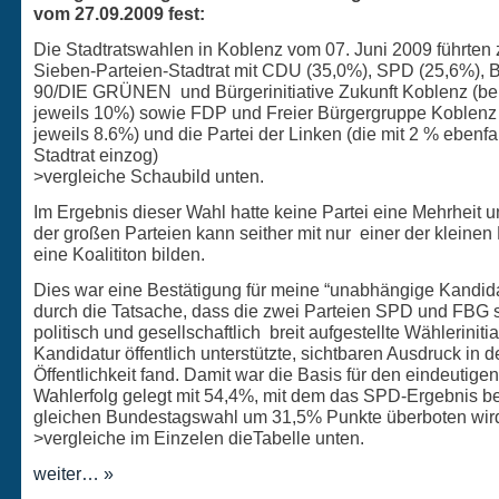
vom 27.09.2009 fest:
Die Stadtratswahlen in Koblenz vom 07. Juni 2009 führten
Sieben-Parteien-Stadtrat mit CDU (35,0%), SPD (25,6%)
90/DIE GRÜNEN und Bürgerinitiative Zukunft Koblenz (be
jeweils 10%) sowie FDP und Freier Bürgergruppe Koblenz
jeweils 8.6%) und die Partei der Linken (die mit 2 % ebenfa
Stadtrat einzog)
>vergleiche Schaubild unten.
Im Ergebnis dieser Wahl hatte keine Partei eine Mehrheit 
der großen Parteien kann seither mit nur einer der kleinen
eine Koalititon bilden.
Dies war eine Bestätigung für meine “unabhängige Kandida
durch die Tatsache, dass die zwei Parteien SPD und FBG 
politisch und gesellschaftlich breit aufgestellte Wähleriniti
Kandidatur öffentlich unterstützte, sichtbaren Ausdruck in d
Öffentlichkeit fand. Damit war die Basis für den eindeutigen
Wahlerfolg gelegt mit 54,4%, mit dem das SPD-Ergebnis be
gleichen Bundestagswahl um 31,5% Punkte überboten wir
>vergleiche im Einzelen dieTabelle unten.
weiter… »