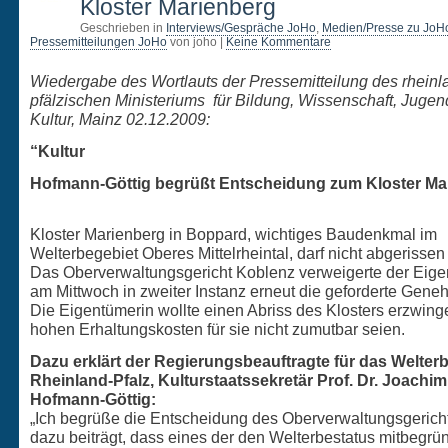
Kloster Marienberg
Geschrieben in
Interviews/Gespräche JoHo
,
Medien/Presse zu JoH
Pressemitteilungen JoHo
von joho |
Keine Kommentare
Wiedergabe des Wortlauts der Pressemitteilung des rheinl
pfälzischen Ministeriums für Bildung, Wissenschaft, Juge
Kultur, Mainz 02.12.2009:
“Kultur
Hofmann-Göttig begrüßt Entscheidung zum Kloster Ma
Kloster Marienberg in Boppard, wichtiges Baudenkmal im
Welterbegebiet Oberes Mittelrheintal, darf nicht abgerisse
Das Oberverwaltungsgericht Koblenz verweigerte der Eige
am Mittwoch in zweiter Instanz erneut die geforderte Gene
Die Eigentümerin wollte einen Abriss des Klosters erzwinge
hohen Erhaltungskosten für sie nicht zumutbar seien.
Dazu erklärt der Regierungsbeauftragte für das Welterb
Rheinland-Pfalz, Kulturstaatssekretär Prof. Dr. Joachim
Hofmann-Göttig:
„Ich begrüße die Entscheidung des Oberverwaltungsgericht
dazu beiträgt, dass eines der den Welterbestatus mitbegr