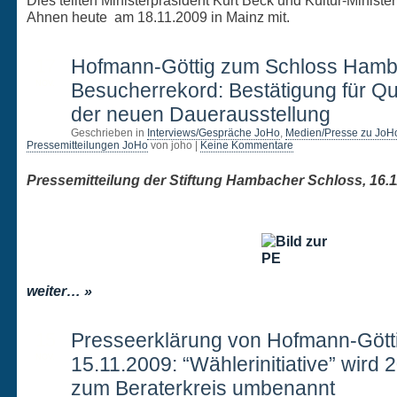
Dies teilten Ministerpräsident Kurt Beck und Kultur-Minister
Ahnen heute am 18.11.2009 in Mainz mit.
17
Hofmann-Göttig zum Schloss Ham
NOV.
Besucherrekord: Bestätigung für Qua
der neuen Dauerausstellung
Geschrieben in
Interviews/Gespräche JoHo
,
Medien/Presse zu JoH
Pressemitteilungen JoHo
von joho |
Keine Kommentare
Pressemitteilung der Stiftung Hambacher Schloss, 16.
weiter… »
15
Presseerklärung von Hofmann-Gött
NOV.
15.11.2009: “Wählerinitiative” wird 
zum Beraterkreis umbenannt