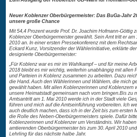
Neuer Koblenzer Oberbürgermeister: Das BuGa-Jahr 2
unsere große Chance
Mit 54,4 Prozent wurde Prof. Dr. Joachim Hofmann-Göttig
Koblenzer Oberbürgermeister gewählt. Sein Amt tritt er am 
2010 an. In einer ersten Pressekonferenz mit dem Rechtsa
Eckard Kunz, Vorsitzender der Wählerinitiative, erklärte der
designierte Oberbürgermeister:
„Für Koblenz war es mir im Wahlkampf – und für meine Arbe
2018 bleibt es mir wichtig, weiterhin unabhängig mit allen 
und Parteien in Koblenz zusammen zu arbeiten. Dazu reich
die Hand. Auch den Wählerinnen und Wählern, die mich ge
gewählt haben. Mit allen Koblenzerinnen und Koblenzern wi
unsere Heimatstadt gemeinsam nach vorn bringen.
Bis zu 
Amtsantritt am 1. Mai 2010 werde ich in der Stadt viele Ge
führen und mich auf die Amtseinführung vorbereiten. Ich w
auch deutlich machen, dass ich in der Zeit bis zum ersten M
die Rolle des Neben-Oberbürgermeisters spiele. Dafür bitte
Koblenzerinnen und Koblenzer um Verständnis. Wir haben
amtierenden Oberbürgermeister bis zum 30. April 2010 und 
Lehrling für das nächste halbe Jahr.