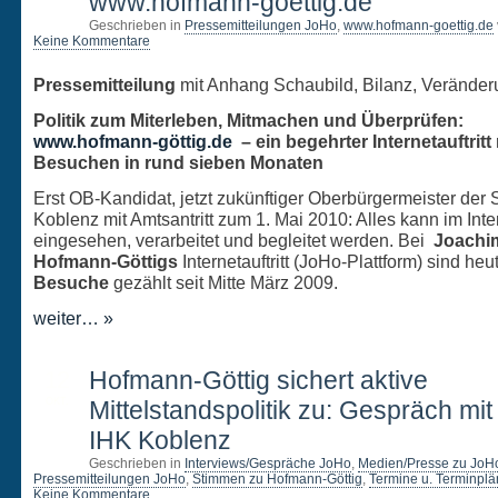
www.hofmann-goettig.de
Geschrieben in
Pressemitteilungen JoHo
,
www.hofmann-goettig.de
Keine Kommentare
Pressemitteilung
mit Anhang Schaubild, Bilanz, Verände
Politik zum Miterleben, Mitmachen und Überprüfen:
www.hofmann-göttig.de
– ein begehrter Internetauftritt
Besuchen in rund sieben Monaten
Erst OB-Kandidat, jetzt zukünftiger Oberbürgermeister der 
Koblenz mit Amtsantritt zum 1. Mai 2010: Alles kann im Inter
eingesehen, verarbeitet und begleitet werden. Bei
Joachi
Hofmann-Göttigs
Internetauftritt (JoHo-Plattform) sind he
Besuche
gezählt seit Mitte März 2009.
weiter… »
12
Hofmann-Göttig sichert aktive
OKT.
Mittelstandspolitik zu: Gespräch mit
IHK Koblenz
Geschrieben in
Interviews/Gespräche JoHo
,
Medien/Presse zu JoH
Pressemitteilungen JoHo
,
Stimmen zu Hofmann-Göttig
,
Termine u. Terminpl
Keine Kommentare