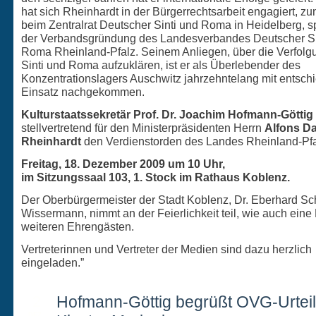
hat sich Rheinhardt in der Bürgerrechtsarbeit engagiert, zu
beim Zentralrat Deutscher Sinti und Roma in Heidelberg, s
der Verbandsgründung des Landesverbandes Deutscher Si
Roma Rheinland-Pfalz. Seinem Anliegen, über die Verfolg
Sinti und Roma aufzuklären, ist er als Überlebender des
Konzentrationslagers Auschwitz jahrzehntelang mit entsc
Einsatz nachgekommen.
Kulturstaatssekretär Prof. Dr. Joachim Hofmann-Göttig
stellvertretend für den Ministerpräsidenten Herrn
Alfons Da
Rheinhardt
den Verdienstorden des Landes Rheinland-Pf
Freitag, 18. Dezember 2009 um 10 Uhr,
im Sitzungssaal 103, 1. Stock im Rathaus Koblenz.
Der Oberbürgermeister der Stadt Koblenz, Dr. Eberhard Sc
Wissermann, nimmt an der Feierlichkeit teil, wie auch eine
weiteren Ehrengästen.
Vertreterinnen und Vertreter der Medien sind dazu herzlich
eingeladen.”
2
Hofmann-Göttig begrüßt OVG-Urtei
DEZ.