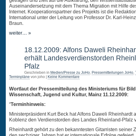
getragen und zielt auf die Aufklärung, den Wissensaustaus
Auseinandersetzung mit dem Thema Migration mit Hilfe d
Internet. Kooperationspartner des Projekts ist die Redakti
International unter der Leitung von Professor Dr. Karl-Hein
Braun.
weiter… »
11
18.12.2009: Alfons Daweli Rheinhar
DEZ.
erhält Landesverdienstorden Rhein
Pfalz
Geschrieben in
Medien/Presse zu JoHo
,
Pressemitteilungen JoHo
,
Terminpläne
von joho |
Keine Kommentare
Wortlaut der Pressemitteilung des Ministeriums für Bil
Wissenschaft, Jugend und Kultur, Mainz 11.12.2009:
“
Terminhinweis:
Ministerpräsident Kurt Beck hat Alfons Daweli Rheinhardt 
Koblenz den Verdienstorden des Landes Rheinland-Pfalz v
Rheinhardt gehört zu den bekanntesten Gitarristen seiner Ze
den sechziger Jahren hat er internationale Erfolge gefeiert.