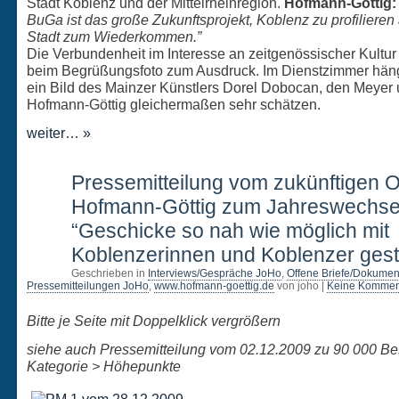
Stadt Koblenz und der Mittelrheinregion.
Hofmann-Göttig:
BuGa ist das große Zukunftsprojekt, Koblenz zu profilieren 
Stadt zum Wiederkommen.”
Die Verbundenheit im Interesse an zeitgenössischer Kultu
beim Begrüßungsfoto zum Ausdruck. Im Dienstzimmer hän
ein Bild des Mainzer Künstlers Dorel Dobocan, den Meyer
Hofmann-Göttig gleichermaßen sehr schätzen.
weiter… »
30
Pressemitteilung vom zukünftigen 
DEZ.
Hofmann-Göttig zum Jahreswechse
“Geschicke so nah wie möglich mit
Koblenzerinnen und Koblenzer gest
Geschrieben in
Interviews/Gespräche JoHo
,
Offene Briefe/Dokumen
Pressemitteilungen JoHo
,
www.hofmann-goettig.de
von joho |
Keine Kommen
Bitte je Seite mit Doppelklick vergrößern
siehe auch Pressemitteilung vom 02.12.2009 zu 90 000 B
Kategorie > Höhepunkte