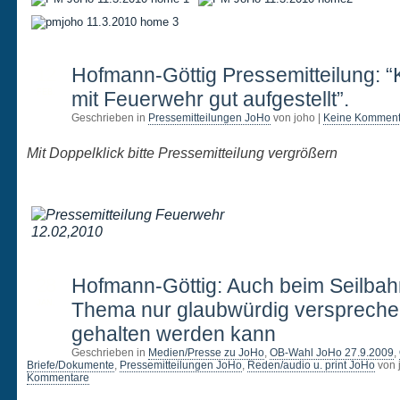
12
Hofmann-Göttig Pressemitteilung: 
FEB.
mit Feuerwehr gut aufgestellt”.
Geschrieben in
Pressemitteilungen JoHo
von joho |
Keine Komment
Mit Doppelklick bitte Pressemitteilung vergrößern
28
Hofmann-Göttig: Auch beim Seilbah
JAN.
Thema nur glaubwürdig verspreche
gehalten werden kann
Geschrieben in
Medien/Presse zu JoHo
,
OB-Wahl JoHo 27.9.2009
,
Briefe/Dokumente
,
Pressemitteilungen JoHo
,
Reden/audio u. print JoHo
von 
Kommentare