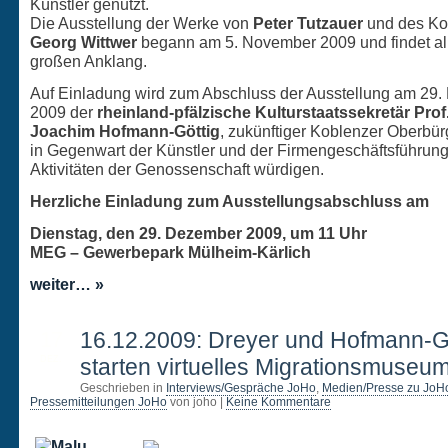
Künstler genutzt.
Die Ausstellung der Werke von
Peter Tutzauer
und des Ko
Georg Wittwer
begann am 5. November 2009 und findet all
großen Anklang.
Auf Einladung wird zum Abschluss der Ausstellung am 29
2009 der
rheinland-pfälzische Kulturstaatssekretär Prof.
Joachim Hofmann-Göttig
, zukünftiger Koblenzer Oberbür
in Gegenwart der Künstler und der Firmengeschäftsführung
Aktivitäten der Genossenschaft würdigen.
Herzliche Einladung zum Ausstellungsabschluss am
Dienstag, den 29. Dezember 2009, um 11 Uhr
MEG – Gewerbepark Mülheim-Kärlich
weiter… »
17
16.12.2009: Dreyer und Hofmann-G
DEZ.
starten virtuelles Migrationsmuseu
Geschrieben in
Interviews/Gespräche JoHo
,
Medien/Presse zu JoH
Pressemitteilungen JoHo
von joho |
Keine Kommentare