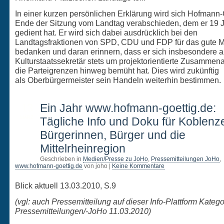
In einer kurzen persönlichen Erklärung wird sich Hofmann-
Ende der Sitzung vom Landtag verabschieden, dem er 19 
gedient hat. Er wird sich dabei ausdrücklich bei den
Landtagsfraktionen von SPD, CDU und FDP für das gute M
bedanken und daran erinnern, dass er sich insbesondere a
Kulturstaatssekretär stets um projektorientierte Zusammena
die Parteigrenzen hinweg bemüht hat. Dies wird zukünftig
als Oberbürgermeister sein Handeln weiterhin bestimmen.
13
Ein Jahr www.hofmann-goettig.de:
MÄRZ
Tägliche Info und Doku für Koblenz
Bürgerinnen, Bürger und die
Mittelrheinregion
Geschrieben in
Medien/Presse zu JoHo
,
Pressemitteilungen JoHo
,
www.hofmann-goettig.de
von joho |
Keine Kommentare
Blick aktuell 13.03.2010, S.9
(vgl: auch Pressemitteilung auf dieser Info-Plattform Katego
Pressemitteilungen/-JoHo 11.03.2010)