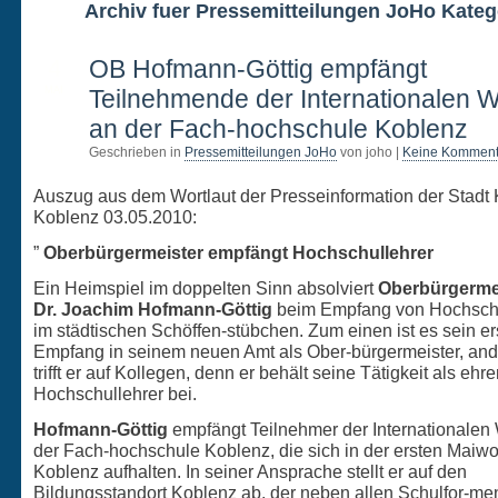
Archiv fuer Pressemitteilungen JoHo Kateg
4
OB Hofmann-Göttig empfängt
MAI
Teilnehmende der Internationalen 
an der Fach-hochschule Koblenz
Geschrieben in
Pressemitteilungen JoHo
von joho |
Keine Komment
Auszug aus dem Wortlaut der Presseinformation der Stadt 
Koblenz 03.05.2010:
”
Oberbürgermeister empfängt Hochschullehrer
Ein Heimspiel im doppelten Sinn absolviert
Oberbürgermei
Dr. Joachim Hofmann-Göttig
beim Empfang von Hochschu
im städtischen Schöffen-stübchen. Zum einen ist es sein er
Empfang in seinem neuen Amt als Ober-bürgermeister, and
trifft er auf Kollegen, denn er behält seine Tätigkeit als ehr
Hochschullehrer bei.
Hofmann-Göttig
empfängt Teilnehmer der Internationale
der Fach-hochschule Koblenz, die sich in der ersten Maiwo
Koblenz aufhalten. In seiner Ansprache stellt er auf den
Bildungsstandort Koblenz ab, der neben allen Schulfor-me