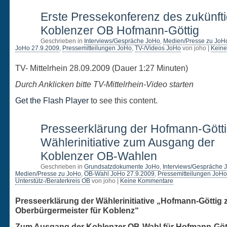
29
Erste Pressekonferenz des zukünft
SEP.
Koblenzer OB Hofmann-Göttig
Geschrieben in
Interviews/Gespräche JoHo
,
Medien/Presse zu JoH
JoHo 27.9.2009
,
Pressemitteilungen JoHo
,
TV-/Videos JoHo
von joho |
Kein
TV- Mittelrhein 28.09.2009 (Dauer 1:27 Minuten)
Durch Anklicken bitte TV-Mittelrhein-Video starten
Get the Flash Player
to see this content.
28
Presseerklärung der Hofmann-Gött
SEP.
Wählerinitiative zum Ausgang der
Koblenzer OB-Wahlen
Geschrieben in
Grundsatzdokumente JoHo
,
Interviews/Gespräche 
Medien/Presse zu JoHo
,
OB-Wahl JoHo 27.9.2009
,
Pressemitteilungen JoHo
Unterstütz-/Beraterkreis OB
von joho |
Keine Kommentare
Presseerklärung der Wählerinitiative „Hofmann-Göttig
Oberbürgermeister für Koblenz“
Zum Ausgang der Koblenzer OB-Wahl für Hofmann-Gött