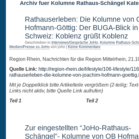
Archiv fuer Kolumne Rathaus-Schängel Kate
22
Rathauserleben: Die Kolumne von
OKT.
Hofmann-Göttig: Der BUGA-Blick in
Schweiz: Koblenz grüßt Koblenz
Geschrieben in
Interviews/Gespräche JoHo
,
Kolumne Rathaus-Sch
Medien/Presse zu JoHo
von joho |
Keine Kommentare
Region Rhein, Nachrichten für die Region Mittelrhein, 21.
Quelle Link:
http://region-rhein.de/lifestyle/106-lifestyle/11
rathauserleben-die-kolumne-von-joachim-hofmann-goettig.
Mit je Doppelklick bitte Artikelteile vergrößern (2-teilig; Text
Links nicht aktiv, bitte Quelle Link aufrufen)
Teil 1 Teil 2
4
Zur eingestellten “JoHo-Rathaus-
JULI
Schängel”- Kolumne von OB Hofma