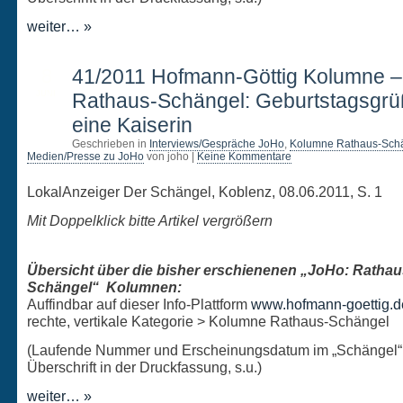
weiter… »
8
41/2011 Hofmann-Göttig Kolumne 
JUNI
Rathaus-Schängel: Geburtstagsgrü
eine Kaiserin
Geschrieben in
Interviews/Gespräche JoHo
,
Kolumne Rathaus-Sch
Medien/Presse zu JoHo
von joho |
Keine Kommentare
LokalAnzeiger Der Schängel, Koblenz, 08.06.2011, S. 1
Mit Doppelklick bitte Artikel vergrößern
Übersicht über die bisher erschienenen „JoHo: Rathau
Schängel“ Kolumnen:
Auffindbar auf dieser Info-Plattform
www.hofmann-goettig.d
rechte, vertikale Kategorie > Kolumne Rathaus-Schängel
(Laufende Nummer und Erscheinungsdatum im „Schängel“
Überschrift in der Druckfassung, s.u.)
weiter… »