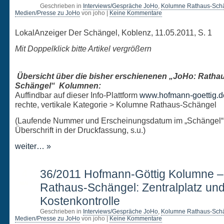
Geschrieben in
Interviews/Gespräche JoHo
,
Kolumne Rathaus-Sch
Medien/Presse zu JoHo
von joho |
Keine Kommentare
LokalAnzeiger Der Schängel, Koblenz, 11.05.2011, S. 1
Mit Doppelklick bitte Artikel vergrößern
Übersicht über die bisher erschienenen „JoHo: Ratha
Schängel“ Kolumnen:
Auffindbar auf dieser Info-Plattform
www.hofmann-goettig.d
rechte, vertikale Kategorie > Kolumne Rathaus-Schängel
(Laufende Nummer und Erscheinungsdatum im „Schängel“
Überschrift in der Druckfassung, s.u.)
weiter… »
4
36/2011 Hofmann-Göttig Kolumne 
MAI
Rathaus-Schängel: Zentralplatz un
Kostenkontrolle
Geschrieben in
Interviews/Gespräche JoHo
,
Kolumne Rathaus-Sch
Medien/Presse zu JoHo
von joho |
Keine Kommentare