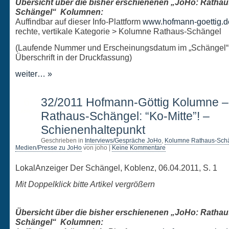
Übersicht über die bisher erschienenen „JoHo: Rathau
Schängel“ Kolumnen:
Auffindbar auf dieser Info-Plattform
www.hofmann-goettig.d
rechte, vertikale Kategorie > Kolumne Rathaus-Schängel
(Laufende Nummer und Erscheinungsdatum im „Schängel“
Überschrift in der Druckfassung)
weiter… »
6
32/2011 Hofmann-Göttig Kolumne 
APR.
Rathaus-Schängel: “Ko-Mitte”! –
Schienenhaltepunkt
Geschrieben in
Interviews/Gespräche JoHo
,
Kolumne Rathaus-Sch
Medien/Presse zu JoHo
von joho |
Keine Kommentare
LokalAnzeiger Der Schängel, Koblenz, 06.04.2011, S. 1
Mit Doppelklick bitte Artikel vergrößern
Übersicht über die bisher erschienenen „JoHo: Rathau
Schängel“ Kolumnen: