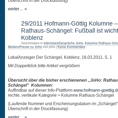
Überschrift in der Druckfassung)
weiter… »
16
29/2011 Hofmann-Göttig Kolumne 
MÄRZ
Rathaus-Schängel: Fußball ist wicht
Koblenz
Geschrieben in
Interviews/Gespräche JoHo
,
Kolumne Rathaus-Sch
Medien/Presse zu JoHo
von joho |
Keine Kommentare
LokalAnzeiger Der Schängel, Koblenz, 16.03.2011, S. 1
Mit Doppelklick bitte Artikel vergrößern
Übersicht über die bisher erschienenen „JoHo: Rathau
Schängel“ Kolumnen:
Auffindbar auf dieser Info-Plattform
www.hofmann-goettig.d
rechte, vertikale Kategorie > Kolumne Rathaus-Schängel
(Laufende Nummer und Erscheinungsdatum im „Schängel“
Überschrift in der Druckfassung)
weiter… »