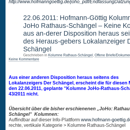
http://www.hofmanngoettig.de/joho_pdf/EndfassungDatzun
22
22.06.2011: Hofmann-Göttig Kolum
JUNI
JoHo Rathaus-Schängel – Keine K
aus an-derer Disposition heraus se
des Heraus-gebers Lokalanzeiger 
Schängel
Geschrieben in
Kolumne Rathaus-Schängel
,
Offene Briefe/Dokume
Keine Kommentare
Aus einer anderen Disposition heraus seitens des
Lokalanzeigers Der Schängel, erscheint die für diesen 
den 22.06.2011, geplante “Kolumne JoHo-Rathaus-Schä
43/2011 nicht.
Übersicht über die bisher erschienenen „JoHo: Rathau
Schängel“ Kolumnen:
Auffindbar auf dieser Info-Plattform
www.hofmann-goettig.d
rechte, vertikale Kategorie > Kolumne Rathaus-Schängel