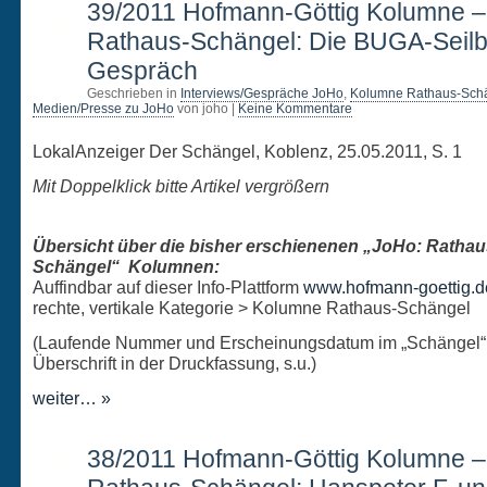
25
39/2011 Hofmann-Göttig Kolumne 
MAI
Rathaus-Schängel: Die BUGA-Seil
Gespräch
Geschrieben in
Interviews/Gespräche JoHo
,
Kolumne Rathaus-Sch
Medien/Presse zu JoHo
von joho |
Keine Kommentare
LokalAnzeiger Der Schängel, Koblenz, 25.05.2011, S. 1
Mit Doppelklick bitte Artikel vergrößern
Übersicht über die bisher erschienenen „JoHo: Rathau
Schängel“ Kolumnen:
Auffindbar auf dieser Info-Plattform
www.hofmann-goettig.d
rechte, vertikale Kategorie > Kolumne Rathaus-Schängel
(Laufende Nummer und Erscheinungsdatum im „Schängel“
Überschrift in der Druckfassung, s.u.)
weiter… »
18
38/2011 Hofmann-Göttig Kolumne 
MAI