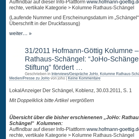
Auffindbar auf dieser Info-Plattform
www.hofmann-goettig.d
rechte, vertikale Kategorie > Kolumne Rathaus-Schängel
(Laufende Nummer und Erscheinungsdatum im „Schängel“
Überschrift in der Druckfassung)
weiter… »
30
31/2011 Hofmann-Göttig Kolumne 
MÄRZ
Rathaus-Schängel: “JoHo-Schänge
Stiftung” fördert …
Geschrieben in
Interviews/Gespräche JoHo
,
Kolumne Rathaus-Sch
Medien/Presse zu JoHo
von joho |
Keine Kommentare
LokalAnzeiger Der Schängel, Koblenz, 30.03.2011, S. 1
Mit Doppelklick bitte Artikel vergrößern
Übersicht über die bisher erschienenen „JoHo: Rathau
Schängel“ Kolumnen:
Auffindbar auf dieser Info-Plattform
www.hofmann-goettig.d
rechte, vertikale Kategorie > Kolumne Rathaus-Schängel