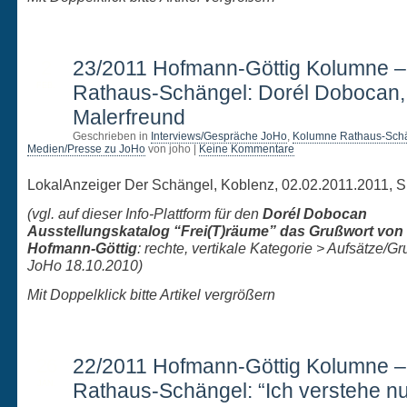
2
23/2011 Hofmann-Göttig Kolumne 
FEB.
Rathaus-Schängel: Dorél Dobocan,
Malerfreund
Geschrieben in
Interviews/Gespräche JoHo
,
Kolumne Rathaus-Sch
Medien/Presse zu JoHo
von joho |
Keine Kommentare
LokalAnzeiger Der Schängel, Koblenz, 02.02.2011.2011, S
(vgl. auf dieser Info-Plattform
für den
Dorél Dobocan
Ausstellungskatalog “Frei(T)räume” das Grußwort von
Hofmann-Göttig
: rechte, vertikale Kategorie > Aufsätze/G
JoHo 18.10.2010)
Mit Doppelklick bitte Artikel vergrößern
26
22/2011 Hofmann-Göttig Kolumne 
JAN.
Rathaus-Schängel: “Ich verstehe n