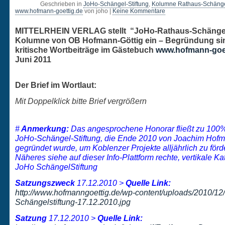
Geschrieben in
JoHo-Schängel-Stiftung
,
Kolumne Rathaus-Schäng
www.hofmann-goettig.de
von joho |
Keine Kommentare
MITTELRHEIN VERLAG stellt “JoHo-Rathaus-Schänge
Kolumne von OB Hofmann-Göttig ein – Begründung si
kritische Wortbeiträge im Gästebuch
www.hofmann-goet
Juni 2011
Der Brief im Wortlaut:
Mit Doppelklick bitte Brief vergrößern
#
Anmerkung:
Das angesprochene Honorar fließt zu 100%
JoHo-Schängel-Stiftung, die Ende 2010 von Joachim Hofm
gegründet wurde, um Koblenzer Projekte alljährlich zu förd
Näheres siehe auf dieser Info-Plattform rechte, vertikale Ka
JoHo SchängelStiftung
Satzungszweck
17.12.2010 >
Quelle Link:
http://www.hofmanngoettig.de/wp-content/uploads/2010/12
Schängelstiftung-17.12.2010.jpg
Satzung
17.12.2010 >
Quelle Link: