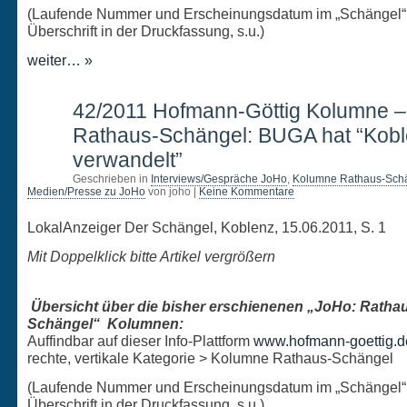
(Laufende Nummer und Erscheinungsdatum im „Schängel“
Überschrift in der Druckfassung, s.u.)
weiter… »
15
42/2011 Hofmann-Göttig Kolumne 
JUNI
Rathaus-Schängel: BUGA hat “Kob
verwandelt”
Geschrieben in
Interviews/Gespräche JoHo
,
Kolumne Rathaus-Sch
Medien/Presse zu JoHo
von joho |
Keine Kommentare
LokalAnzeiger Der Schängel, Koblenz, 15.06.2011, S. 1
Mit Doppelklick bitte Artikel vergrößern
Übersicht über die bisher erschienenen „JoHo: Ratha
Schängel“ Kolumnen:
Auffindbar auf dieser Info-Plattform
www.hofmann-goettig.d
rechte, vertikale Kategorie > Kolumne Rathaus-Schängel
(Laufende Nummer und Erscheinungsdatum im „Schängel“
Überschrift in der Druckfassung, s.u.)