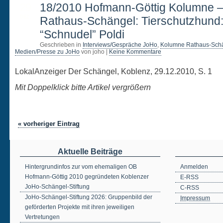
29
18/2010 Hofmann-Göttig Kolumne 
DEZ.
Rathaus-Schängel: Tierschutzhund
“Schnudel” Poldi
Geschrieben in
Interviews/Gespräche JoHo
,
Kolumne Rathaus-Sch
Medien/Presse zu JoHo
von joho |
Keine Kommentare
LokalAnzeiger Der Schängel, Koblenz, 29.12.2010, S. 1
Mit Doppelklick bitte Artikel vergrößern
« vorheriger Eintrag
Aktuelle Beiträge
Hintergrundinfos zur vom ehemaligen OB
Anmelden
Hofmann-Göttig 2010 gegründeten Koblenzer
E-RSS
JoHo-Schängel-Stiftung
C-RSS
JoHo-Schängel-Stiftung 2026: Gruppenbild der
Impressum
geförderten Projekte mit ihren jeweiligen
Vertretungen