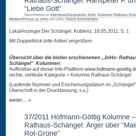
Rathaus-Schängel: Hanspeter F. un
“Liebe Gott”
Geschrieben in
Interviews/Gespräche JoHo
,
Kolumne Rathaus-Sch
Medien/Presse zu JoHo
von joho |
Keine Kommentare
LokalAnzeiger Der Schängel, Koblenz, 18.05.2011, S. 1
Mit Doppelklick bitte Artikel vergrößern
Übersicht über die bisher erschienenen „JoHo: Rathau
Schängel“ Kolumnen:
Auffindbar auf dieser Info-Plattform
www.hofmann-goettig.d
rechte, vertikale Kategorie > Kolumne Rathaus-Schängel
(Laufende Nummer und Erscheinungsdatum im „Schängel“
Überschrift in der Druckfassung, s.u.)
weiter… »
11
37/2011 Hofmann-Göttig Kolumne 
MAI
Rathaus-Schängel: Ärger über “Mai
Rot-Grüne”