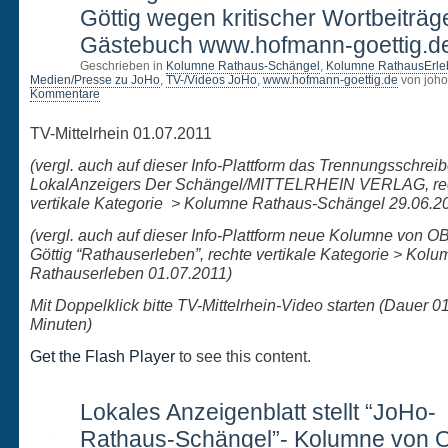
Göttig wegen kritischer Wortbeiträg
Gästebuch www.hofmann-goettig.d
Geschrieben in
Kolumne Rathaus-Schängel
,
Kolumne RathausErle
Medien/Presse zu JoHo
,
TV-/Videos JoHo
,
www.hofmann-goettig.de
von joho
Kommentare
TV-Mittelrhein 01.07.2011
(vergl. auch auf dieser Info-Plattform das Trennungsschrei
LokalAnzeigers Der Schängel/MITTELRHEIN VERLAG, re
vertikale Kategorie > Kolumne Rathaus-Schängel 29.06.2
(vergl. auch auf dieser Info-Plattform neue Kolumne von 
Göttig “Rathauserleben”, rechte vertikale Kategorie > Kol
Rathauserleben 01.07.2011)
Mit Doppelklick bitte TV-Mittelrhein-Video starten (Dauer 0
Minuten)
Get the Flash Player
to see this content.
1
Lokales Anzeigenblatt stellt “JoHo-
JULI
Rathaus-Schängel”- Kolumne von 