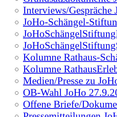
Interviews/Gespräche
JoHo-Schängel-Stiftu
JoHoSchängelStiftun
JoHoSchängelStiftung
Kolumne Rathaus-Sch
Kolumne RathausErle
Medien/Presse zu JoH
OB-Wahl JoHo 27.9.2
Offene Briefe/Dokume
Pressemitteilungen Jo