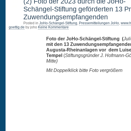
18
(2) Foto der 2023 durch die JoHo-
APR.
Schängel-Stiftung geförderten 13 Pr
Zuwendungsempfangenden
Posted in
JoHo-Schängel-Stiftung
,
Pressemitteilungen JoHo
,
www.h
goettig.de
by joho
Keine Kommentare
Foto der JoHo-Schängel-Stiftung (
Jul
mit den 13 Zuwendungsempfangenden
Augusta-Rheinanlagen vor dem Luise
Tempel
(
Stiftungsgründer J. Hofmann-Göt
Mitte)
Mit Doppelklick bitte Foto vergrößern