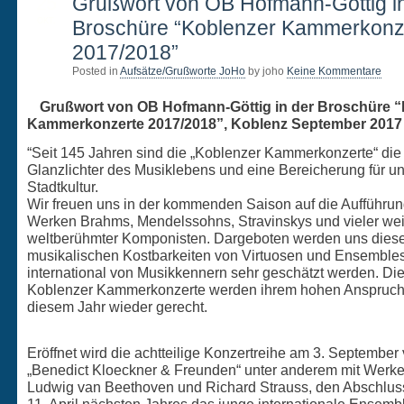
25
Grußwort von OB Hofmann-Göttig i
OKT.
Broschüre “Koblenzer Kammerkonz
2017/2018”
Posted in
Aufsätze/Grußworte JoHo
by joho
Keine Kommentare
Grußwort von OB Hofmann-Göttig in der Broschüre 
Kammerkonzerte 2017/2018”, Koblenz September 2017
“Seit 145 Jahren sind die „Koblenzer Kammerkonzerte“ die
Glanzlichter des Musiklebens und eine Bereicherung für u
Stadtkultur.
Wir freuen uns in der kommenden Saison auf die Aufführu
Werken Brahms, Mendelssohns, Stravinskys und vieler wei
weltberühmter Komponisten. Dargeboten werden uns dies
musikalischen Kostbarkeiten von Virtuosen und Ensembles
international von Musikkennern sehr geschätzt werden. Di
Koblenzer Kammerkonzerte werden ihrem hohen Anspruch
diesem Jahr wieder gerecht.
Eröffnet wird die achtteilige Konzertreihe am 3. September
„Benedict Kloeckner & Freunden“ unter anderem mit Werk
Ludwig van Beethoven und Richard Strauss, den Abschluss