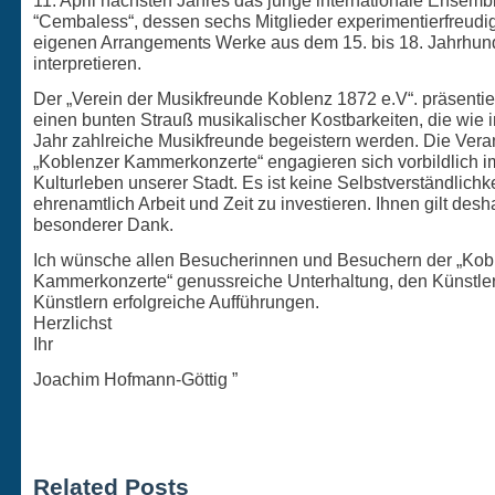
11. April nächsten Jahres das junge internationale Ensemb
“Cembaless“, dessen sechs Mitglieder experimentierfreudig
eigenen Arrangements Werke aus dem 15. bis 18. Jahrhun
interpretieren.
Der „Verein der Musikfreunde Koblenz 1872 e.V“. präsentie
einen bunten Strauß musikalischer Kostbarkeiten, die wie 
Jahr zahlreiche Musikfreunde begeistern werden. Die Veran
„Koblenzer Kammerkonzerte“ engagieren sich vorbildlich i
Kulturleben unserer Stadt. Es ist keine Selbstverständlichke
ehrenamtlich Arbeit und Zeit zu investieren. Ihnen gilt des
besonderer Dank.
Ich wünsche allen Besucherinnen und Besuchern der „Kob
Kammerkonzerte“ genussreiche Unterhaltung, den Künstle
Künstlern erfolgreiche Aufführungen.
Herzlichst
Ihr
Joachim Hofmann-Göttig ”
Related Posts