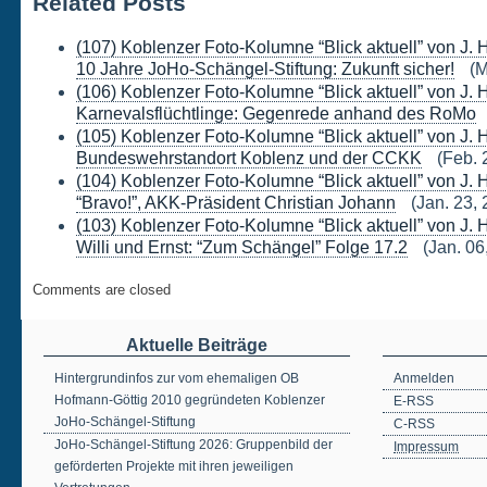
Related Posts
(107) Koblenzer Foto-Kolumne “Blick aktuell” von J. 
10 Jahre JoHo-Schängel-Stiftung: Zukunft sicher!
(M
(106) Koblenzer Foto-Kolumne “Blick aktuell” von J. 
Karnevalsflüchtlinge: Gegenrede anhand des RoMo
(105) Koblenzer Foto-Kolumne “Blick aktuell” von J. 
Bundeswehrstandort Koblenz und der CCKK
(Feb. 
(104) Koblenzer Foto-Kolumne “Blick aktuell” von J. 
“Bravo!”, AKK-Präsident Christian Johann
(Jan. 23, 
(103) Koblenzer Foto-Kolumne “Blick aktuell” von J. 
Willi und Ernst: “Zum Schängel” Folge 17.2
(Jan. 06
Comments are closed
Aktuelle Beiträge
Hintergrundinfos zur vom ehemaligen OB
Anmelden
Hofmann-Göttig 2010 gegründeten Koblenzer
E-RSS
JoHo-Schängel-Stiftung
C-RSS
JoHo-Schängel-Stiftung 2026: Gruppenbild der
Impressum
geförderten Projekte mit ihren jeweiligen