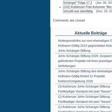
Schängel” Folge 17.2
(Jan. 06, 20
(102) Koblenzer Foto-Kolumne “Blick
SchuWi war überfällig
(Dez. 20, 2
Comments are closed
Aktuelle Beiträge
Hintergrundinfos zur vom ehemaligen 
Hofmann-Göttig 2010 gegründeten Kob
JoHo-Schängel-Stiftung
JoHo-Schängel-Stiftung 2026: Gruppenb
geförderten Projekte mit ihren jeweilige
Vertretungen
JoHo-Schängel-Stiftung des ehemalig
Hofmann-Göttig fördert 11 Projekte
Koblenz/Umgebung 2026
(3) Koblenzer JoHo-Schängel-Stiftung:
Fünfköpfiger Vorstand mit zwei “Neuen”
(2) Koblenzer JoHo-Schängel-Stiftung:
Fünfköpfiger Vorstand mit zwei “Neuen”
(1) Koblenzer JoHo-Schängel-Stiftung: