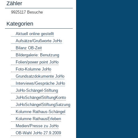
Zähler
9925117
Besuche
Kategorien
Aktuell online gestellt
Aufsätze/Grußworte JoHo
Bilanz OB-Zeit
Bildergalerie: Benutzung
Folien/power point JoHo
Foto-Kolumne JoHo
Grundsatzdokumente JoHo
Interviews/Gespräche JoHo
JoHo-Schängel-Stiftung
JoHoSchängelStiftungKonto
JoHoSchängelStiftungSatzung
Kolumne Rathaus-Schängel
Kolumne RathausErleben
Medien/Presse zu JoHo
OB-Wahl JoHo 27.9.2009