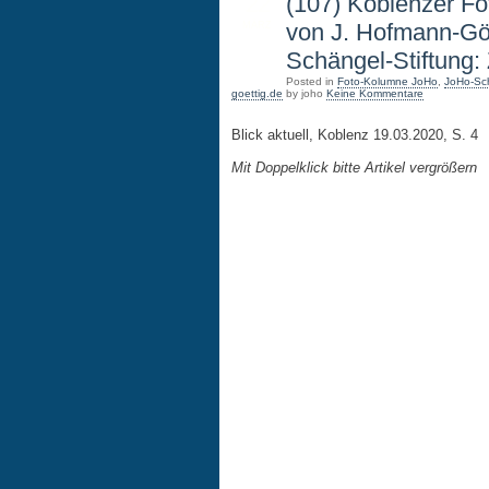
22
(107) Koblenzer Fo
von J. Hofmann-Göt
MÄRZ
Schängel-Stiftung: 
Posted in
Foto-Kolumne JoHo
,
JoHo-Sch
goettig.de
by joho
Keine Kommentare
Blick aktuell, Koblenz 19.03.2020, S. 4
Mit Doppelklick bitte Artikel vergrößern