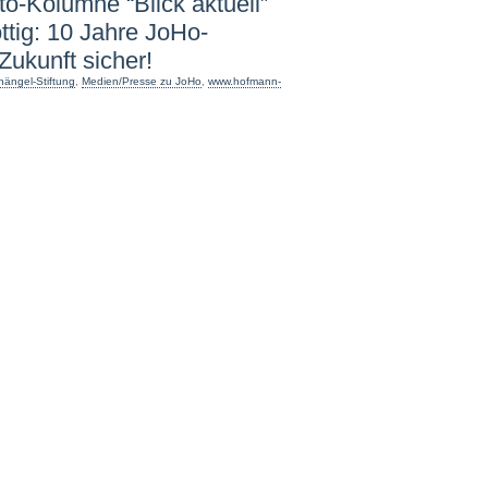
to-Kolumne “Blick aktuell”
tig: 10 Jahre JoHo-
Zukunft sicher!
ängel-Stiftung
,
Medien/Presse zu JoHo
,
www.hofmann-