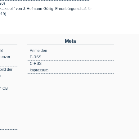
20)
 aktuell” von J. Hofmann-Göttig: Ehrenbürgerschaft für
019)
Meta
OB
Anmelden
lenzer
E-RSS
C-RSS
ild der
Impressum
n
en OB