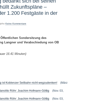
 bedankt sich bei seinen
thüllt Zukunftspläne –
der 1.200 Festgäste in der
 joho
Keine Kommentare
Öffentlichen Sondersitzung des
rung Langner und Verabschiedung von OB
Dauer 16:41
Minuten)
g ist Koblenzer Seilbahn nicht wegzudenken!
(März
Manolito Röhr: Joachim Hofmann-Göttig
(Nov. 03,
Manolito Röhr: Joachim Hofmann-Göttig
(Nov. 03,