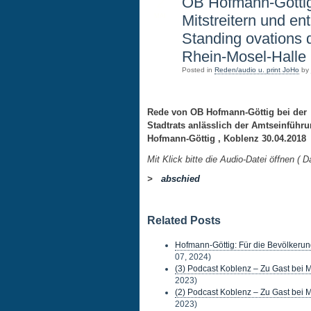
2
OB Hofmann-Göttig
Mitstreitern und en
MAI
Standing ovations 
Rhein-Mosel-Halle
Posted in
Reden/audio u. print JoHo
by
Rede von OB Hofmann-Göttig bei der 
Stadtrats anlässlich der Amtseinfüh
Hofmann-Göttig , Koblenz 30.04.2018
Mit Klick bitte die Audio-Datei öffnen ( 
>
abschied
Related Posts
Hofmann-Göttig: Für die Bevölkerun
07, 2024)
(3) Podcast Koblenz – Zu Gast bei 
2023)
(2) Podcast Koblenz – Zu Gast bei 
2023)