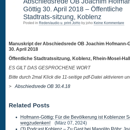
2
Abschiedsrede OB Joachim Hofma
MAI
Göttig 30. April 2018 – Öffentliche
Stadtrats-sitzung, Koblenz
Posted in
Reden/audio u. print JoHo
by joho
Keine Kommentare
Manuskript der Abschiedsrede OB Joachim Hofmann-G
30. April 2018
Öffentliche Stadtratssitzung, Koblenz, Rhein-Mosel-Hal
ES GILT DAS GESPROCHENE WORT
Bitte durch 2mal Klick die 11-seitige pdf-Datei aktivieren u
>
Abschiedsrede OB 30.4.18
Related Posts
Hofmann-Göttig: Für die Bevölkerung ist Koblenzer S
wegzudenken!
(März 07, 2024)
(3) Podcast Koblenz – Zu Gast bei Manolito Röhr: J