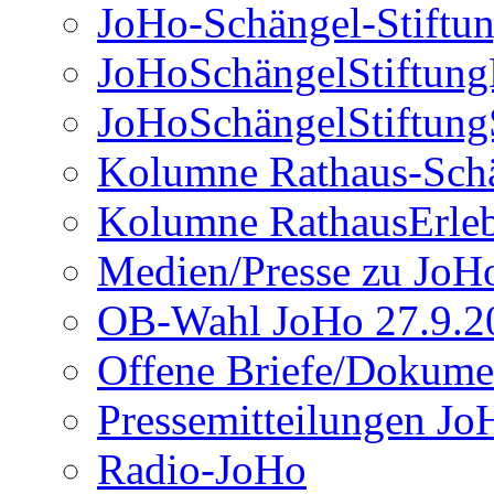
JoHo-Schängel-Stiftu
JoHoSchängelStiftun
JoHoSchängelStiftung
Kolumne Rathaus-Sch
Kolumne RathausErle
Medien/Presse zu JoH
OB-Wahl JoHo 27.9.2
Offene Briefe/Dokume
Pressemitteilungen Jo
Radio-JoHo