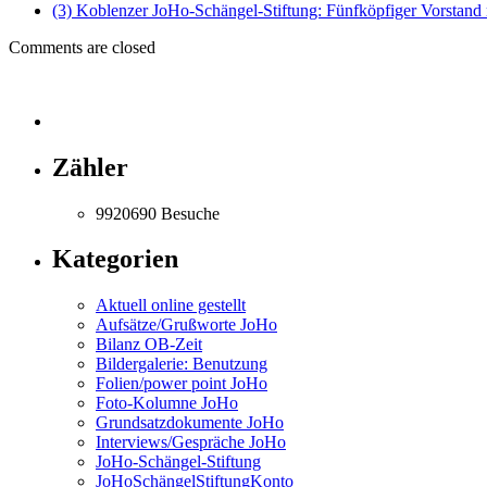
(3) Koblenzer JoHo-Schängel-Stiftung: Fünfköpfiger Vorstand
Comments are closed
Zähler
9920690
Besuche
Kategorien
Aktuell online gestellt
Aufsätze/Grußworte JoHo
Bilanz OB-Zeit
Bildergalerie: Benutzung
Folien/power point JoHo
Foto-Kolumne JoHo
Grundsatzdokumente JoHo
Interviews/Gespräche JoHo
JoHo-Schängel-Stiftung
JoHoSchängelStiftungKonto