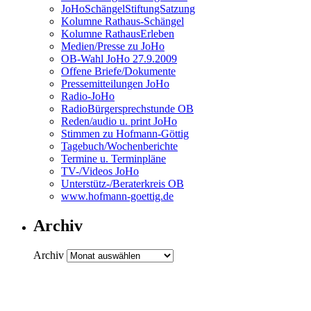
JoHoSchängelStiftungSatzung
Kolumne Rathaus-Schängel
Kolumne RathausErleben
Medien/Presse zu JoHo
OB-Wahl JoHo 27.9.2009
Offene Briefe/Dokumente
Pressemitteilungen JoHo
Radio-JoHo
RadioBürgersprechstunde OB
Reden/audio u. print JoHo
Stimmen zu Hofmann-Göttig
Tagebuch/Wochenberichte
Termine u. Terminpläne
TV-/Videos JoHo
Unterstütz-/Beraterkreis OB
www.hofmann-goettig.de
Archiv
Archiv