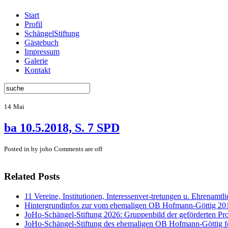
Start
Profil
SchängelStiftung
Gästebuch
Impressum
Galerie
Kontakt
14
Mai
ba 10.5.2018, S. 7 SPD
Posted in by joho
Comments are off
Related Posts
11 Vereine, Institutionen, Interessenver-tretungen u. Ehrenamt
Hintergrundinfos zur vom ehemaligen OB Hofmann-Göttig 201
JoHo-Schängel-Stiftung 2026: Gruppenbild der geförderten Proj
JoHo-Schängel-Stiftung des ehemaligen OB Hofmann-Göttig f