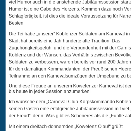
viel Humor auch in die anstehende Jubiläumssession star
Humor ist eine Gabe des Herzens. Kommen dazu noch Ver
Schlagfertigkeit, ist dies die ideale Voraussetzung für Narr
Besten.
Die Teilhabe „unserer“ Koblenzer Soldaten am Karneval in
Stadt hat bereits eine Jahrhunderte alte Tradition: Das
Zugehörigkeitsgefühl und die Verbundenheit mit der Garni
Koblenz und der Wunsch, das Verhältnis zwischen Bevölk
Soldaten zu verbessern, waren bereits vor rund 200 Jahre
für den damaligen Kommandanten, der Preußischen Heere
Teilnahme an den Karnevalsumzügen der Umgebung zu be
Und diese Freude an unserem Kowelenzer Karneval ist 
bis heute in jeder Session anzumerken!
Ich wünsche dem „Carneval-Club-Korpskommando Koblen
seinen Gästen eine erfolgreiche Jubiläumssession mit viel
der Freud“, denn: Was gibt es Schöneres als die „Fünfte Ja
Mit einem dreifach-donnernden „Kowelenz Olau!“ grüßt