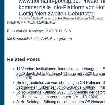
14
www.hofmann-goettig.de: Private, ni
MÄRZ
kommerzielle Info-Plattform von Ho
Göttig feiert zweiten Geburtstag
Posted in
Medien/Presse zu JoHo
,
Pressemitteilungen JoHo
,
www.h
goettig.de
by joho
Keine Kommentare
Blick aktuell, Koblenz 12.03.2011, S. 6
Mit Doppelklick bitte Artikel vergrößern
Related Posts
11 Vereine, Institutionen, Interessenver-tretungen u.
2026 durch JoHo-Schängel-Stiftung mit 7.500 Euro un
26, 2026)
Hintergrundinfos zur vom ehemaligen OB Hofmann-G
gegründeten Koblenzer JoHo-Schängel-Stiftung
(Ma
JoHo-Schängel-Stiftung 2026: Gruppenbild der geförd
mit ihren jeweiligen Vertretungen
(Mai 19, 2026)
JoHo-Schängel-Stiftung des ehemaligen OB Hofmann-