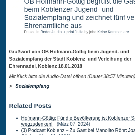
19
OB Hofmann-Göttig begrüßt die Gä
JAN.
beim Koblenzer Jugend- und
Sozialempfang und zeichnet fünf ve
Ehrenamtliche aus
Posted in
Reden/audio u. print JoHo
by joho
Keine Kommentare
Grußwort von OB Hofmann-Göttig beim Jugend- und
Sozialempfang der Stadt Koblenz und Verleihung der
Ehrennadel, Koblenz 18.01.2018
Mit Klick bitte die Audio-Datei öffnen (Dauer 38:57
Minuten
>
Sozialempfang
Related Posts
Hofmann-Göttig: Für die Bevölkerung ist Koblenzer S
wegzudenken!
(März 07, 2024)
(3) Podcast Koblenz – Zu Gast bei Manolito Röhr: J