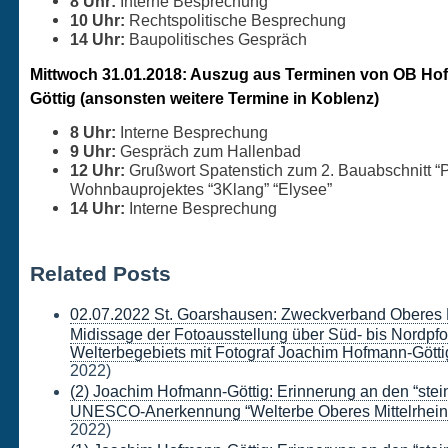
8 Uhr:
Interne Besprechung
10 Uhr:
Rechtspolitische Besprechung
14 Uhr:
Baupolitisches Gespräch
Mittwoch 31.01.2018: Auszug aus Terminen von OB Ho
Göttig (ansonsten weitere Termine in Koblenz)
8 Uhr:
Interne Besprechung
9 Uhr:
Gespräch zum Hallenbad
12 Uhr:
Grußwort Spatenstich zum 2. Bauabschnitt “
Wohnbauprojektes “3Klang” “Elysee”
14 Uhr:
Interne Besprechung
Related Posts
02.07.2022 St. Goarshausen: Zweckverband Oberes Mi
Midissage der Fotoausstellung über Süd- bis Nordpfo
Welterbegebiets mit Fotograf Joachim Hofmann-Götti
2022)
(2) Joachim Hofmann-Göttig: Erinnerung an den “stei
UNESCO-Anerkennung “Welterbe Oberes Mittelrheint
2022)