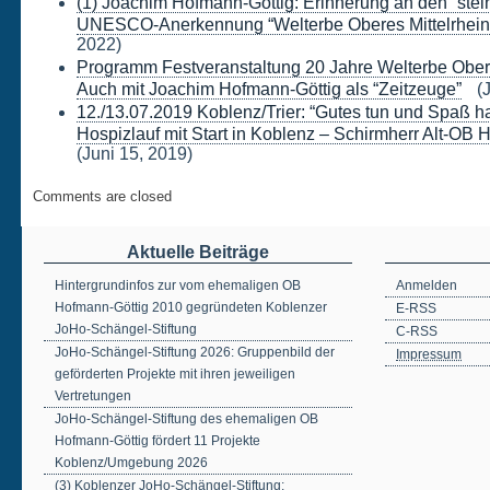
(1) Joachim Hofmann-Göttig: Erinnerung an den “stei
UNESCO-Anerkennung “Welterbe Oberes Mittelrheint
2022)
Programm Festveranstaltung 20 Jahre Welterbe Oberes
Auch mit Joachim Hofmann-Göttig als “Zeitzeuge”
(J
12./13.07.2019 Koblenz/Trier: “Gutes tun und Spaß h
Hospizlauf mit Start in Koblenz – Schirmherr Alt-OB 
(Juni 15, 2019)
Comments are closed
Aktuelle Beiträge
Hintergrundinfos zur vom ehemaligen OB
Anmelden
Hofmann-Göttig 2010 gegründeten Koblenzer
E-RSS
JoHo-Schängel-Stiftung
C-RSS
JoHo-Schängel-Stiftung 2026: Gruppenbild der
Impressum
geförderten Projekte mit ihren jeweiligen
Vertretungen
JoHo-Schängel-Stiftung des ehemaligen OB
Hofmann-Göttig fördert 11 Projekte
Koblenz/Umgebung 2026
(3) Koblenzer JoHo-Schängel-Stiftung: