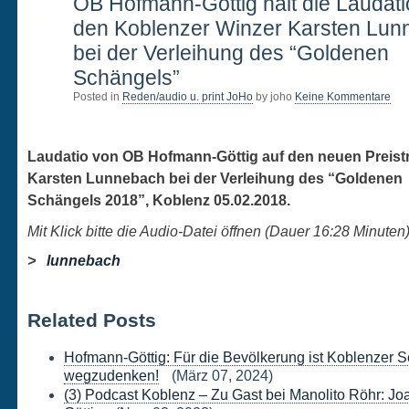
6
OB Hofmann-Göttig hält die Laudati
FEB.
den Koblenzer Winzer Karsten Lun
bei der Verleihung des “Goldenen
Schängels”
Posted in
Reden/audio u. print JoHo
by joho
Keine Kommentare
Laudatio von OB Hofmann-Göttig auf den neuen Preist
Karsten Lunnebach bei der Verleihung des “Goldenen
Schängels 2018”, Koblenz 05.02.2018.
Mit Klick bitte die Audio-Datei öffnen (Dauer 16:28
Minuten
>
lunnebach
Related Posts
Hofmann-Göttig: Für die Bevölkerung ist Koblenzer S
wegzudenken!
(März 07, 2024)
(3) Podcast Koblenz – Zu Gast bei Manolito Röhr: J