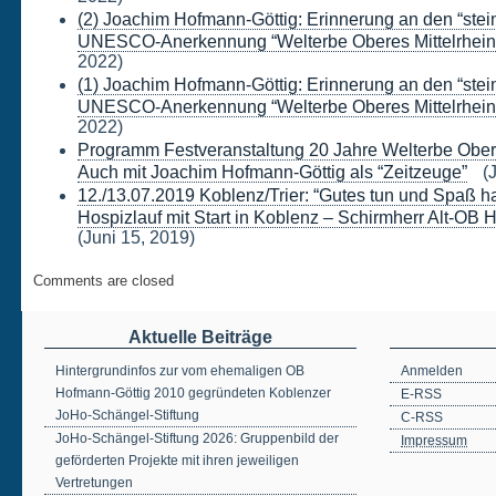
(2) Joachim Hofmann-Göttig: Erinnerung an den “stei
UNESCO-Anerkennung “Welterbe Oberes Mittelrheint
2022)
(1) Joachim Hofmann-Göttig: Erinnerung an den “stei
UNESCO-Anerkennung “Welterbe Oberes Mittelrheint
2022)
Programm Festveranstaltung 20 Jahre Welterbe Oberes
Auch mit Joachim Hofmann-Göttig als “Zeitzeuge”
(J
12./13.07.2019 Koblenz/Trier: “Gutes tun und Spaß h
Hospizlauf mit Start in Koblenz – Schirmherr Alt-OB 
(Juni 15, 2019)
Comments are closed
Aktuelle Beiträge
Hintergrundinfos zur vom ehemaligen OB
Anmelden
Hofmann-Göttig 2010 gegründeten Koblenzer
E-RSS
JoHo-Schängel-Stiftung
C-RSS
JoHo-Schängel-Stiftung 2026: Gruppenbild der
Impressum
geförderten Projekte mit ihren jeweiligen
Vertretungen