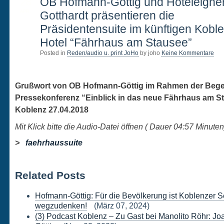
28
OB Hofmann-Göttig und Hoteleigne
APR.
Gotthardt präsentieren die
Präsidentensuite im künftigen Kobl
Hotel “Fährhaus am Stausee”
Posted in
Reden/audio u. print JoHo
by joho
Keine Kommentare
Grußwort von OB Hofmann-Göttig im Rahmen der Beg
Pressekonferenz “Einblick in das neue Fährhaus am S
Koblenz 27.04.2018
Mit Klick bitte die Audio-Datei öffnen ( Dauer 04:57
Minuten
>
faehrhaussuite
Related Posts
Hofmann-Göttig: Für die Bevölkerung ist Koblenzer S
wegzudenken!
(März 07, 2024)
(3) Podcast Koblenz – Zu Gast bei Manolito Röhr: J